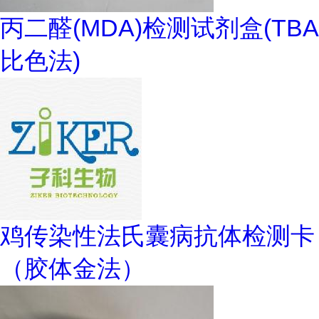
丙二醛(MDA)检测试剂盒(TBA
比色法)
鸡传染性法氏囊病抗体检测卡
（胶体金法）