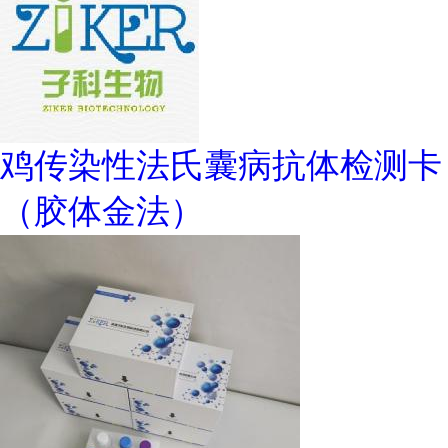
鸡传染性法氏囊病抗体检测卡
（胶体金法）