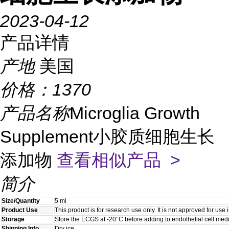
2023-04-12
产品详情
产地
美国
价格：
1370
产品名称
Microglia Growth
Supplement小胶质细胞生长
添加物
查看相似产品 >
简介
Size/Quantity
5 ml
Product Use
This product is for research use only. It is not approved for use
Storage
Store the ECGS at -20°C before adding to endothelial cell med
Shipping Info
Dry ice.