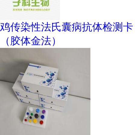
鸡传染性法氏囊病抗体检测卡
（胶体金法）