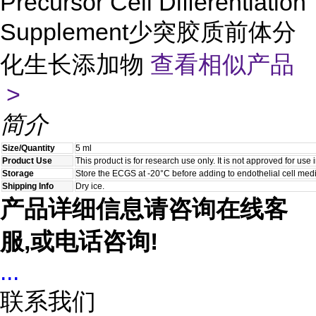
Precursor Cell Differentiation
Supplement少突胶质前体分
化生长添加物
查看相似产品
>
简介
Size/Quantity
5 ml
Product Use
This product is for research use only. It is not approved for use
Storage
Store the ECGS at -20°C before adding to endothelial cell med
Shipping Info
Dry ice.
产品详细信息请咨询在线客
服,或电话咨询!
...
联系我们