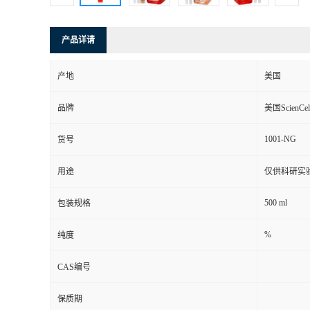
产品详请
产地
美国
品牌
美国ScienCel
1001-NG
货号
用途
仅供科研实
500 ml
包装规格
%
纯度
CAS编号
保质期