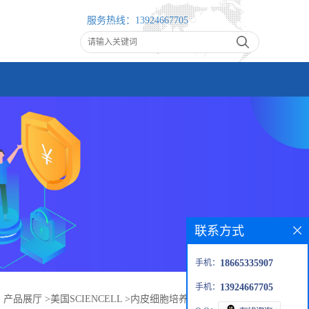
服务热线：
13924667705
联系方式
手机：
18665335907
手机：
13924667705
>
产品展厅
>
美国SCIENCELL
>
内皮细胞培养基-不含谷氨酰胺