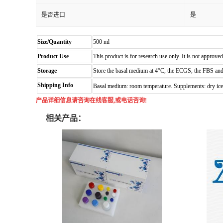
是否进口
是
Size/Quantity
500 ml
Product Use
This product is for research use only. It is not approve
Storage
Store the basal medium at 4°C, the ECGS, the FBS and t
Shipping Info
Basal medium: room temperature. Supplements: dry ice
产品详细信息请咨询在线客服,或电话咨询!
相关产品：