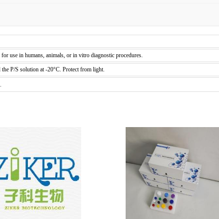
d for use in humans, animals, or in vitro diagnostic procedures.
he P/S solution at -20°C. Protect from light.
.