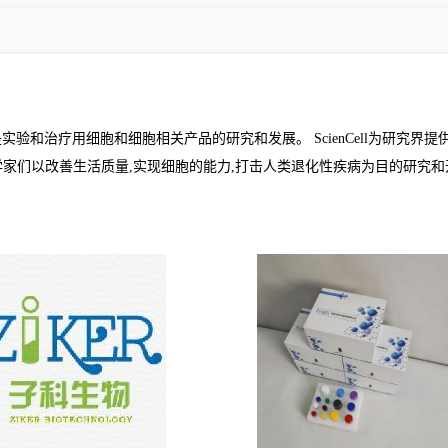
公司,其使命是实验和治疗用细胞和细胞相关产品的研究和发展。 ScienCell
ll的科学家们以改善生活质量,实现细胞的能力,打击人类退化性疾病为目的研究和