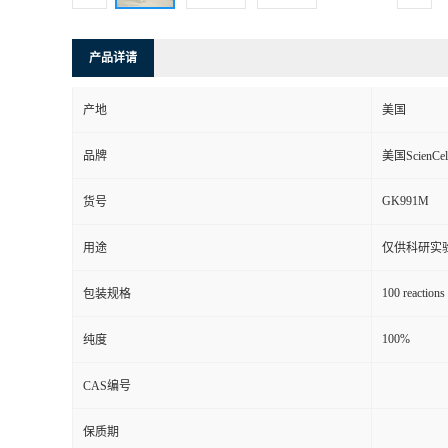
产品详请
产地
美国
品牌
美国ScienCel
GK991M
货号
用途
仅供科研实
100 reactions
包装规格
100%
纯度
CAS编号
保质期