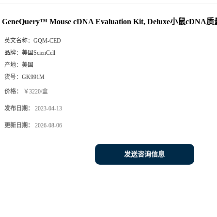
DELUXE小鼠CDNA质量检测试剂盒,豪华型
GeneQuery™ Mouse cDNA Evaluation Kit, Deluxe小鼠
英文名称：
GQM-CED
品牌：
美国ScienCell
产地：
美国
货号：
GK991M
价格：
￥3220/盒
发布日期：
2023-04-13
更新日期：
2026-08-06
发送咨询信息