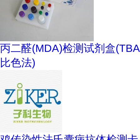
丙二醛(MDA)检测试剂盒(TBA
比色法)
鸡传染性法氏囊病抗体检测卡