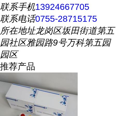
联系手机
13924667705
联系电话
0755-28715175
所在地址
龙岗区坂田街道第五
园社区雅园路9号万科第五园
园区
推荐产品