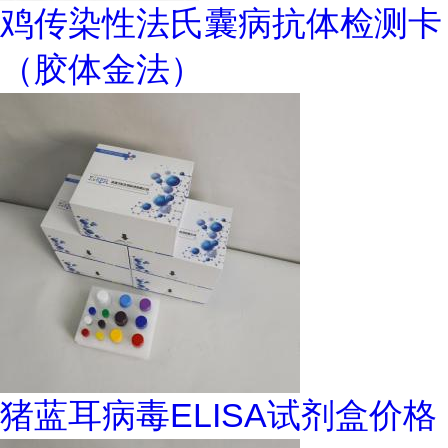
鸡传染性法氏囊病抗体检测卡
（胶体金法）
猪蓝耳病毒ELISA试剂盒价格