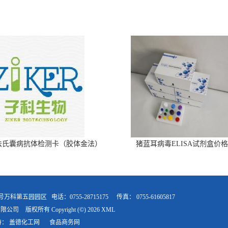
法氏囊病抗体检测卡（胶体金法）
猪蓝耳病毒ELISA试剂盒价格
9号万科第五园园区
电话：0755-28715175
传真：
0755-61605817
有限公司
版权所有 Copyright (©) 2026
XML
持：
盖德化工网
食品商务网