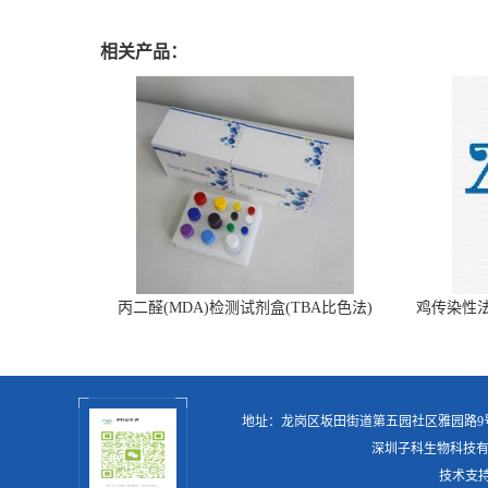
相关产品：
丙二醛(MDA)检测试剂盒(TBA比色法)
鸡传染性
地址：龙岗区坂田街道第五园社区雅园路
深圳子科生物科技
技术支