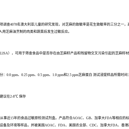
敏增加。一项调查4078名澳大利亚儿童的研究发现，对芝麻的致敏率是花生致敏率的三分
入用芝麻油烹制的肉类和蔬菜后发生过敏反应。
y是一种酶联免疫吸附试验（ELISA），可用于筛查食品中是否存在由芝麻籽产品和残留物交叉污染
试剂盒组分：0.0 ppm、0.25 ppm、0.5 ppm、1.0 ppm和2.5 ppm芝麻蛋白 测试浸提样品所
储方法建议在2-8℃ 保存
，专门从事近15年的食品过敏原检测试剂盒。产品符合AOAC、GB、加拿大FDA等相
备及环境等样品，并被美国AOAC、FDA、美国农业部、CDC、加拿大FDA、香