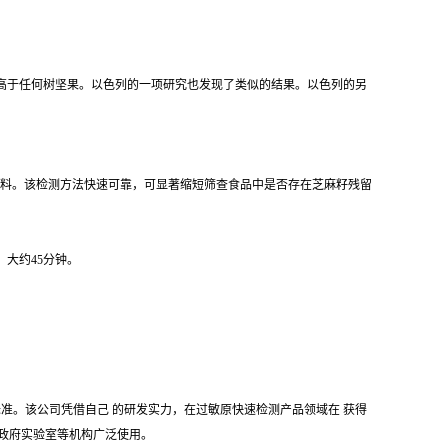
之一，高于任何树坚果。以色列的一项研究也发现了类似的结果。以色列的另
引起的芝麻籽材料。该检测方法快速可靠，可显著缩短筛查食品中是否存在芝麻籽残留
需时间：大约45分钟。
应的标准。该公司凭借自己 的研发实力，在过敏原快速检测产品领域在 获得
港政府实验室等机构广泛使用。