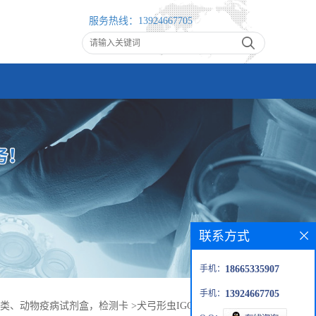
服务热线：
13924667705
联系方式
手机：
18665335907
手机：
13924667705
类、动物疫病试剂盒，检测卡
>
犬弓形虫IGG/IGM抗体检测卡