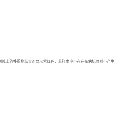
检测线上的扑捉物结合而显示紫红色，若样本中不存在布病抗原则不产生