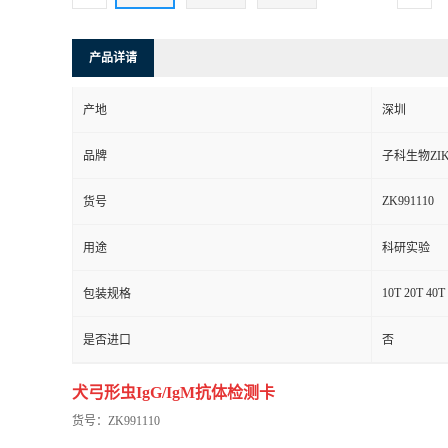
产品详请
产地
深圳
品牌
子科生物ZIK
ZK991110
货号
用途
科研实验
10T 20T 40T
包装规格
是否进口
否
犬弓形虫IgG/IgM抗体检测卡
货号：ZK991110