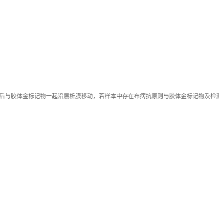
样孔后与胶体金标记物一起沿层析膜移动，若样本中存在布病抗原则与胶体金标记物及