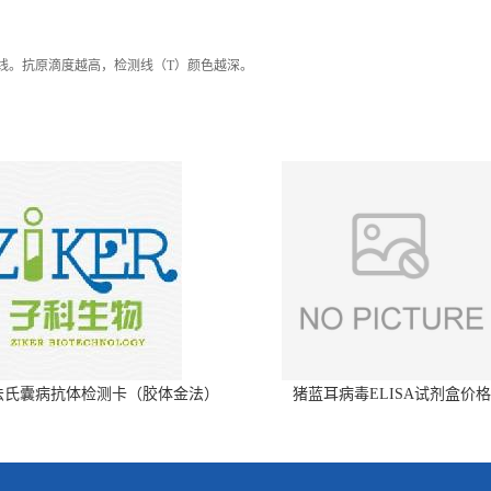
色线。抗原滴度越高，检测线（T）颜色越深。
法氏囊病抗体检测卡（胶体金法）
猪蓝耳病毒ELISA试剂盒价格