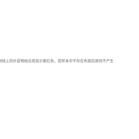
检测线上的扑捉物结合而显示紫红色，若样本中不存在布病抗原则不产生