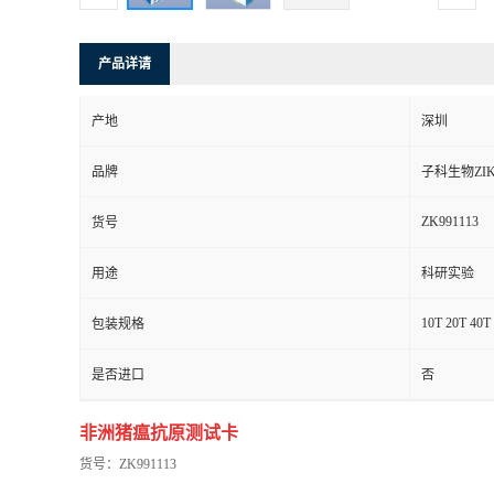
产品详请
产地
深圳
品牌
子科生物ZIK
ZK991113
货号
用途
科研实验
10T 20T 40T
包装规格
是否进口
否
非洲猪瘟抗原测试卡
货号：ZK991113