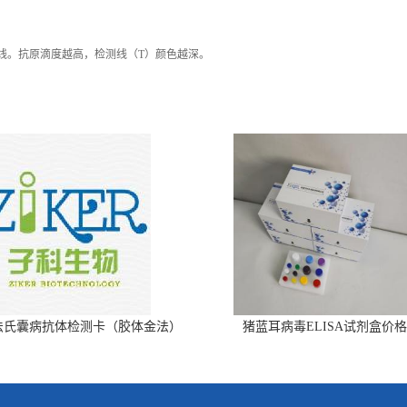
色线。抗原滴度越高，检测线（T）颜色越深。
法氏囊病抗体检测卡（胶体金法）
猪蓝耳病毒ELISA试剂盒价格