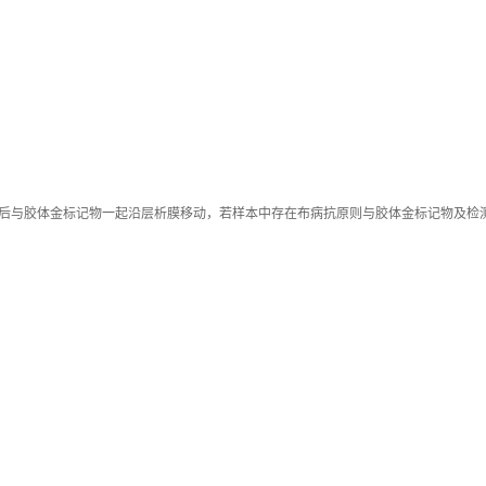
样孔后与胶体金标记物一起沿层析膜移动，若样本中存在布病抗原则与胶体金标记物及