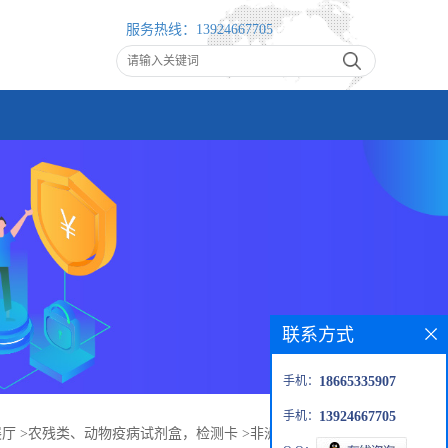
服务热线：
13924667705
联系方式
手机：
18665335907
手机：
13924667705
展厅
>
农残类、动物疫病试剂盒，检测卡
>
非洲猪瘟抗原测试卡