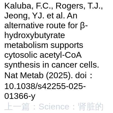
Kaluba, F.C., Rogers, T.J.,
Jeong, YJ. et al. An
alternative route for β-
hydroxybutyrate
metabolism supports
cytosolic acetyl-CoA
synthesis in cancer cells.
Nat Metab (2025). doi：
10.1038/s42255-025-
01366-y
上一篇：Science：肾脏的