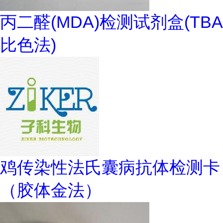
丙二醛(MDA)检测试剂盒(TBA
比色法)
鸡传染性法氏囊病抗体检测卡
（胶体金法）