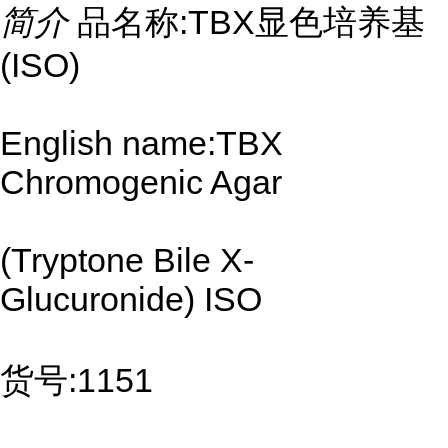
简介
品名称:TBX显色培养基
(ISO)
English name:TBX
Chromogenic Agar
(Tryptone Bile X-
Glucuronide) ISO
货号:1151