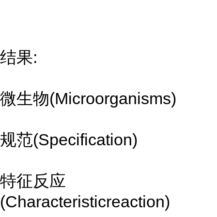
结果:
微生物(Microorganisms)
规范(Specification)
特征反应
(Characteristicreaction)