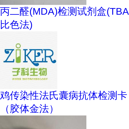
丙二醛(MDA)检测试剂盒(TBA
比色法)
鸡传染性法氏囊病抗体检测卡
（胶体金法）