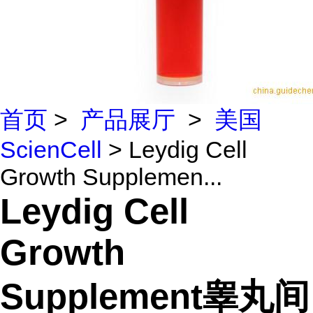
首页
>
产品展厅
>
美国
ScienCell
> Leydig Cell
Growth Supplemen...
Leydig Cell
Growth
Supplement睾丸间