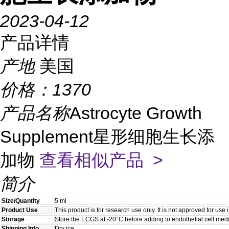
2023-04-12
产品详情
产地
美国
价格：
1370
产品名称
Astrocyte Growth
Supplement星形细胞生长添
加物
查看相似产品 >
简介
Size/Quantity
5 ml
Product Use
This product is for research use only. It is not approved for use
Storage
Store the ECGS at -20°C before adding to endothelial cell med
Shipping Info
Dry ice.