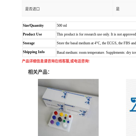
是否进口
是
Size/Quantity
500 ml
Product Use
This product is for research use only. It is not approve
Storage
Store the basal medium at 4°C, the ECGS, the FBS and t
Shipping Info
Basal medium: room temperature. Supplements: dry ice
产品详细信息请咨询在线客服,或电话咨询!
相关产品：