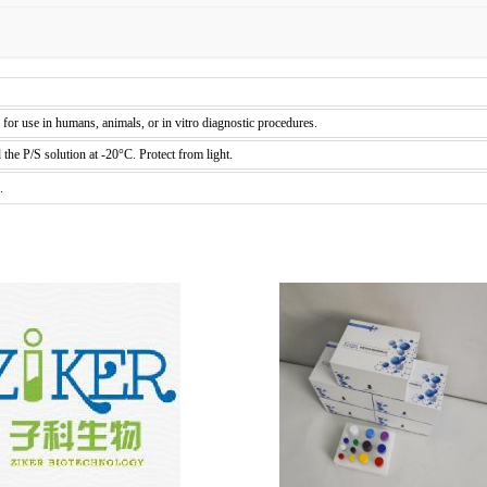
d for use in humans, animals, or in vitro diagnostic procedures.
he P/S solution at -20°C. Protect from light.
.