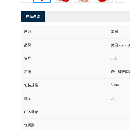
产品详请
产地
美国
品牌
美国ScienCel
7311
货号
用途
仅供科研实
500ml
包装规格
%
纯度
CAS编号
保质期