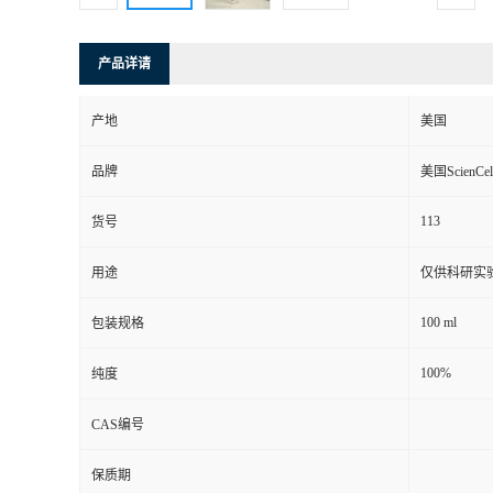
产品详请
产地
美国
品牌
美国ScienCel
113
货号
用途
仅供科研实
100 ml
包装规格
100%
纯度
CAS编号
保质期