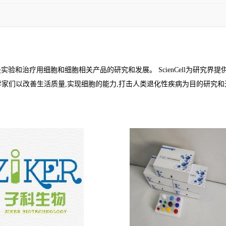
公司,其使命是实验和治疗用细胞和细胞相关产品的研究和发展。 ScienCell
ll的科学家们以改善生活质量,实现细胞的能力,打击人类退化性疾病为目的研究和