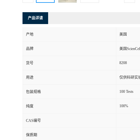
产品详请
产地
美国
品牌
美国ScienCel
8208
货号
用途
仅供科研实
100 Tests
包装规格
100%
纯度
CAS编号
保质期