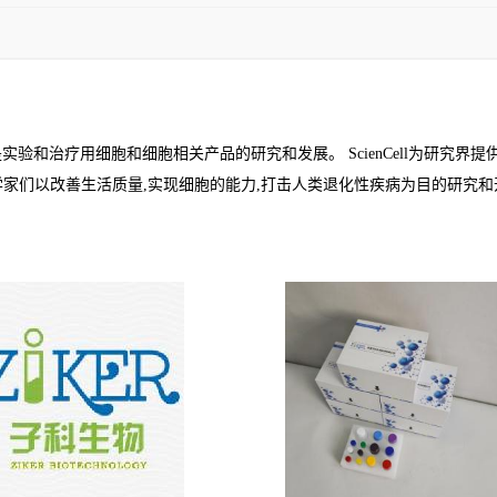
公司,其使命是实验和治疗用细胞和细胞相关产品的研究和发展。 ScienCell
ll的科学家们以改善生活质量,实现细胞的能力,打击人类退化性疾病为目的研究和