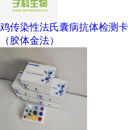
鸡传染性法氏囊病抗体检测卡
（胶体金法）