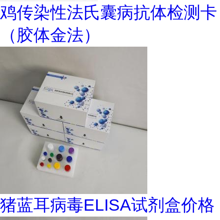
鸡传染性法氏囊病抗体检测卡
（胶体金法）
猪蓝耳病毒ELISA试剂盒价格