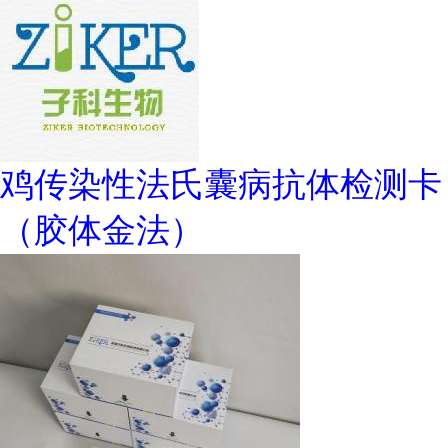
鸡传染性法氏囊病抗体检测卡
（胶体金法）