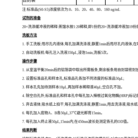
自封袋
1个
1个
注:标准品(
S0-S5)浓度依次
为:
0、10、20、40、80、160 ng/mL
试剂的准备
20×洗涤缓冲液的稀释:蒸馏水按1:20稀释,即1份的20×洗涤缓冲液加19
洗板方法
1.
手工洗板:甩尽孔内液体,每孔加满洗涤液,静置
1min后甩尽孔内液体,
2.
自动洗板机:每孔注入洗液
350μL,浸泡1min,洗板5次。
操作步骤
1.
从室温平衡
20min后的铝箔袋中取出所需板条,剩余板条用自封袋密封
2.
设置标准品孔和样本孔,标准品孔各加不同浓度的标准品
50μL;
3.
样本孔先加待测样本
10μL,再加样本稀释液40μL;空白孔不加。
4.
除空白孔外,标准品孔和样本孔中每孔加入辣根过氧化物酶(
HRP)标
5.
弃去液体,吸水纸上拍干,每孔加满洗涤液,静置
1min,甩去洗涤液,吸
6.
每孔加入底物
A、B各50μL,37℃避光孵育15min。
7.
每孔加入终止液
50μL,15min内,在450nm波长处测定各孔的OD值。
结果判断