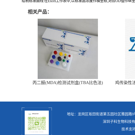
绘制标准曲线:在
Excel工作表中,以标准品浓度作横坐标,对应OD值作
相关产品：
丙二醛(MDA)检测试剂盒(TBA比色法)
鸡传染性
地址：龙岗区坂田街道第五园社区雅园路
深圳子科生物科技
技术支