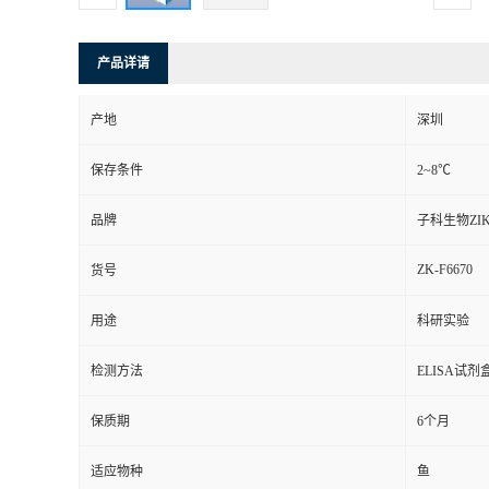
产品详请
产地
深圳
保存条件
2~8℃
品牌
子科生物ZIK
ZK-F6670
货号
用途
科研实验
检测方法
ELISA试剂
保质期
6个月
适应物种
鱼