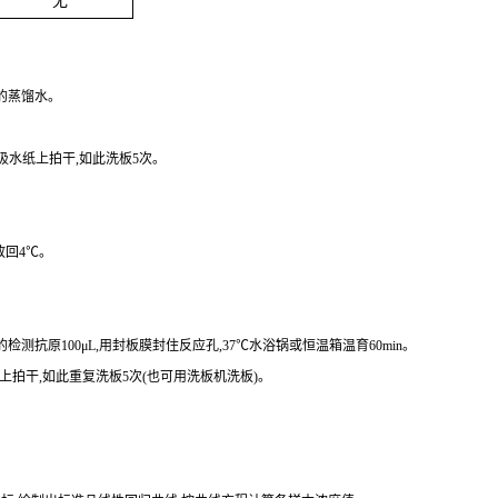
无
份的蒸馏水。
在吸水纸上拍干,如此洗板5次。
放回4℃。
记的检测抗原100μL,用封板膜封住反应孔,37℃水浴锅或恒温箱温育60min。
水纸上拍干,如此重复洗板5次(也可用洗板机洗板)。