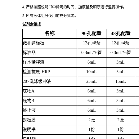
4.
严格按照说明书中标明的时间、加液量及顺序进行温育操作。
5.
所有液体组分使用前充分摇匀。
试剂盒组成
名称
96孔配置
48孔配置
微孔酶标板
12孔×8条
12孔×4条
标准品
0.3mL*6管
0.3mL*6管
样本稀释液
6mL
3mL
检测抗原
-HRP
10mL
5mL
20×洗涤缓冲液
25mL
15mL
底物
A
6mL
3mL
底物
B
6mL
3mL
终止液
6mL
3mL
封板膜
2张
2张
说明书
1份
1份