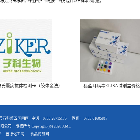
纵坐标,绘制出标准品线性回归曲线,按曲线方程计算各样本浓度值。
法氏囊病抗体检测卡（胶体金法）
猪蓝耳病毒ELISA试剂盒价格
9号万科第五园园区
电话：0755-28715175
传真：
0755-61605817
有限公司
版权所有 Copyright (©) 2026
XML
持：
盖德化工网
食品商务网