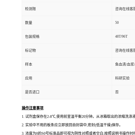
检测限
咨询在线客
50
数量
48T/96T
包装规格
标记物
咨询在线客
样本
鱼血清/血浆
应用
科研实验
是否进口
否
操作注意事项
1.
试剂盒保存在
2-8℃,使用前室温平衡20分钟。从冰箱取出的浓缩洗
2.
实验中不用的板条应立即放回自封袋中,密封(低温干燥)保存。
3.
浓度为
0的S0号标准品即可视为阴性对照或者空白;按照说明书操作时