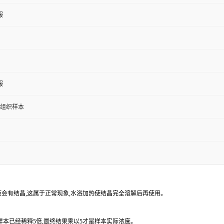
服
服
/组织样本
涤液会有结晶,这属于正常现象,水浴加热使结晶完全溶解后再使用。
样本已经稀释5倍,最终结果乘以5才是样本实际浓度。