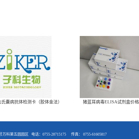
法氏囊病抗体检测卡（胶体金法）
猪蓝耳病毒ELISA试剂盒价格
9号万科第五园园区
电话：0755-28715175
传真：
0755-61605817