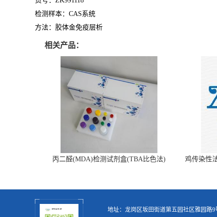
货号：
ZK991118
检测样本：
CAS系统
方法：
胶体金免疫层析
相关产品：
丙二醛(MDA)检测试剂盒(TBA比色法)
鸡传染性
地址：龙岗区坂田街道第五园社区雅园路