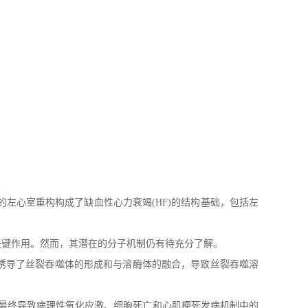
的左心室重构构成了缺血性心力衰竭(HF)的结构基础，包括左
关键作用。然而，其潜在的分子机制仍有待充分了解。
诱导了丝裂吞噬体的形成和与溶酶体的融合，导致丝裂吞噬溶
，最终导致病理性氧化应激、细胞死亡和心肌梗死发病机制中的