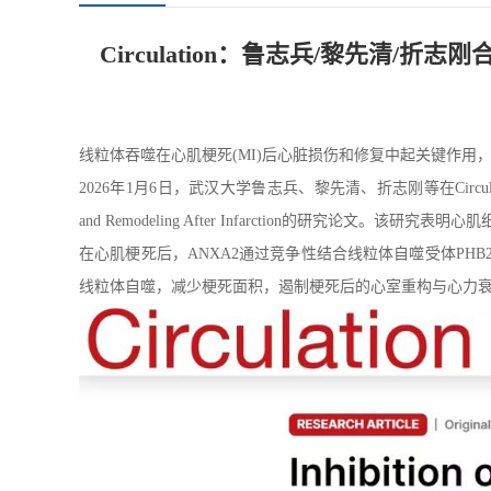
Circulation：鲁志兵/黎先清
线粒体吞噬在心肌梗死(MI)后心脏损伤和修复中起关键作
2026年1月6日，武汉大学鲁志兵、黎先清、折志刚等在Circulation（IF=38.7）在线
and Remodeling After Infarction的研究论文。
在心肌梗死后，ANXA2通过竞争性结合线粒体自噬受体PH
线粒体自噬，减少梗死面积，遏制梗死后的心室重构与心力