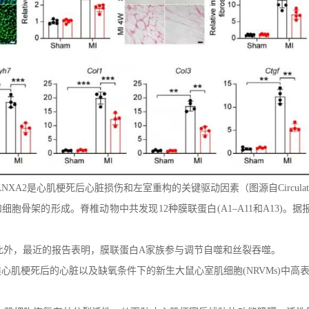
NXA2是心肌梗死后心脏损伤和左室重构的关键驱动因素（图源自Circulati
胞骨架的形成。脊椎动物中共发现12种膜联蛋白(A1–A11和A13)。
此外，最近的报告表明，膜联蛋白A家族参与调节自噬和丝裂吞噬。
鼠和人类心肌梗死后的心脏以及缺氧条件下的新生大鼠心室肌细胞(NRVMs)中高