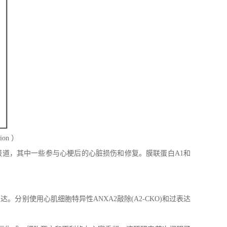
on ）
据报道，其中一些参与心梗后的心脏损伤和修复。膜联蛋白A1和
表达。分别使用心肌细胞特异性ANXA2敲除(A2-CKO)和过表达