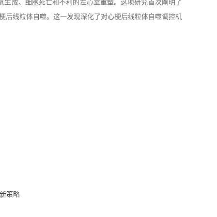
障碍、活性氧生成、细胞死亡和不利的左心室重塑。这项研究首次阐明了
控心梗后线粒体自噬。这一发现深化了对心梗后线粒体自噬调控机
供新策略