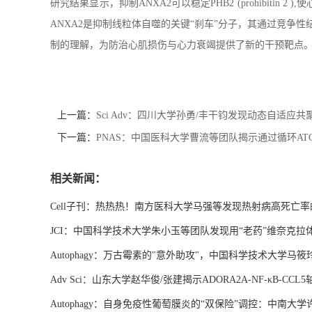
研究结果显示，抑制ANXA2可以稳定PHB2 (prohibi
ANXA2是抑制线粒体自噬的关键“刹车”分子，其通过竞争
制的理解，为防治心肌损伤与心力衰竭提供了新的干预靶点
上一篇：
Sci Adv：四川大学孙勇/丰干钧发现动态自适
下一篇：
PNAS：中国医科大学曹流等团队揭示通过循环A
相关新闻：
Cell子刊：热热热！南方医科大学马强等发现热射病高死亡
JCI：中国科学技术大学朱小玉等团队发现用“老药”维奈克拉
Autophagy：万古霉素的"意外助攻"，中国科学技术大学马
Adv Sci：山东大学赵华俊/张建揭示ADORA2A-NF-κB
Autophagy：自身免疫性葡萄膜炎的“双保险”调控：中南大学