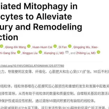
能力，导致梗死区变薄、纤维化、心脏肥大和左心室(LV)扩张。MI后不利
的线粒体，线粒体吞噬在心肌梗死后心脏损伤和重塑的发生和发展中起着
选择性清除，从而有助于线粒体的数量和质量控制。自噬相关基因的激活
种保护性或适应性机制，通过清除MI期间积累的有缺陷的线粒体。
功能减弱和ATP水平下降。这引发活性氧(ROS)释放和促凋亡因子泄漏