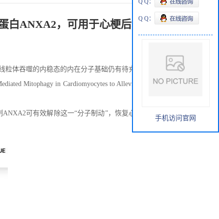
Q Q：
Q Q：
车”蛋白ANXA2，可用于心梗后心衰治疗
调线粒体吞噬的内稳态的内在分子基础仍有待充分研究。
hagy in Cardiomyocytes to Alleviate Cardiac Injury
ANXA2可有效解除这一“分子制动”，恢复心肌细胞的保护性
手机访问官网