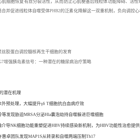
tin 2 ),使心肌细胞恢复有丝分裂活性，从而防止心肌梗塞后线粒体功能
性结合并促进线粒体自噬受体PHB2的泛素化降解这一双重机制，负向调
。
应共聚丝胶蛋白调控髓核再生干细胞的发育
TG7增强胰岛素信号：一种潜在的糖尿病治疗策略
率的潜在机理
体外预处理，大幅提升γδ T细胞抗白血病疗效
筱玲等发现胁迫MRSA分泌Hla囊泡劫持自噬躲进巨噬细胞
-CCL5轴介导NK细胞功能重塑促进HBV持续感染新机制，为HBV功能性治愈提
许惠卓团队发现MAP1S从转录和自噬两端压制Th17