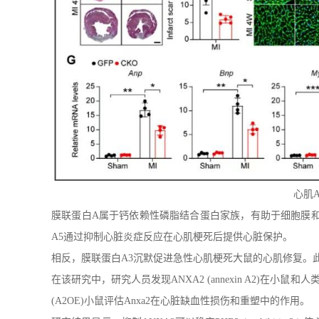
心肌A
膜联蛋白A属于钙依赖性磷脂结合蛋白家族，有助于细胞膜和细
A5通过抑制心脏炎症反应在心肌梗死后提供心脏保护。
相反，膜联蛋白A3沉默促进急性心肌梗死大鼠的心肌修复。
在该研究中，研究人员发现ANXA2 (annexin A2)在小
(A2OE)小鼠评估Anxa2在心脏缺血性损伤和重塑中的作用。