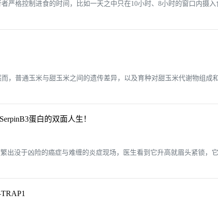
者严格控制进食的时间，比如一天之中只在10小时、8小时的窗口内摄
，普通玉米与甜玉米之间的遗传差异，以及育种对甜玉米代谢物组成和风味（
rpinB3蛋白的双面人生！
繁出没于凶险的癌症与难缠的炎症现场，医生看到它升高就眉头紧锁，它就是
RAP1