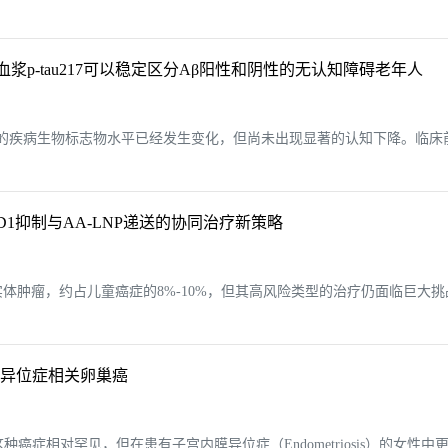
，血浆p-tau217可以稳定区分Aβ阳性和阴性的无认知障碍老年人
时的疾病生物标志物水平已经发生变化，但尚未出现显著的认知下降。临床
1抑制与AA-LNP递送的协同治疗新策略
常见的颅外实体肿瘤，约占儿童癌症的8%-10%，但其高风险类型的治疗仍面
内膜异位症相关卵巢癌
肿瘤。这种癌症相对罕见，但在患有子宫内膜异位症（Endometriosis）