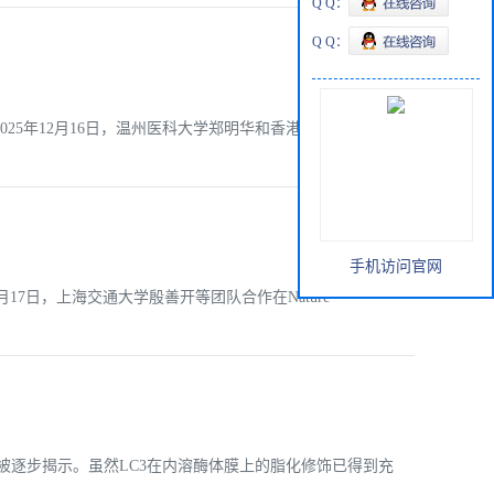
Q Q：
Q Q：
5年12月16日，温州医科大学郑明华和香港中文大学黄炜
手机访问官网
17日，上海交通大学殷善开等团队合作在Nature
）中被逐步揭示。虽然LC3在内溶酶体膜上的脂化修饰已得到充