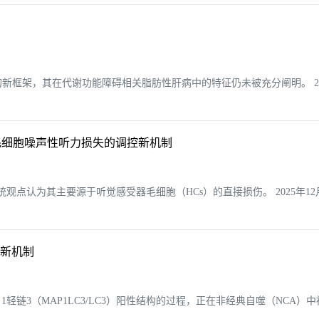
框架，其在代谢功能障碍相关脂肪性肝病中的特征仍未被充分阐明。 202
现毛细胞噪声性听力损失的调控新机制
点认为其主要源于听觉感受器毛细胞（HCs）的直接损伤。 2025年12月
控新机制
轻链3（MAP1LC3/LC3）阳性结构的过程，正在非经典自噬（NCA