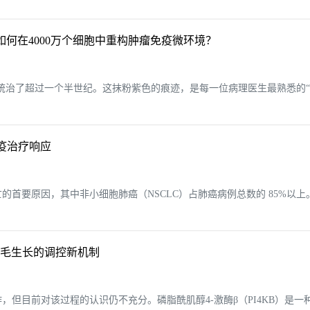
IME如何在4000万个细胞中重构肿瘤免疫微环境？
g）已经统治了超过一个半世纪。这抹粉紫色的痕迹，是每一位病理医生最熟悉
疫治疗响应
首要原因，其中非小细胞肺癌（NSCLC）占肺癌病例总数的 85%以上
进纤毛生长的调控新机制
但目前对该过程的认识仍不充分。磷脂酰肌醇4-激酶β（PI4KB）是一