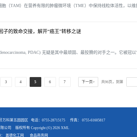
TAM）在营养有限的肿瘤微环境（TME）中保持线粒体活性，以维持免疫抑制。 
两大转录因子的致命交接，解开“癌王”转移之谜
tal Adenocarcinoma, PDAC) 无疑是其中最顽固、最狡猾的对手
3
4
5
6
7
下一页>
共96页，到第
9号万科第五园园区
电话：0755-28715175
传真：
0755-61605817
有限公司
版权所有 Copyright (©) 2026
XML
持：
盖德化工网
食品商务网