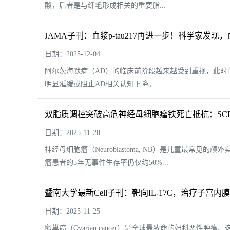
酸，后者是与纤毛形成相关的重要脂...
JAMA子刊：血浆p-tau217再进一步！科学家发现
日期：2025-12-04
阿尔茨海默病（AD）的临床前阶段越来越受到重视，此
明显延缓或阻止AD相关认知下降。 ...
双脂质调控突破高危神经母细胞瘤铁死亡抵抗：SCD
日期：2025-11-28
神经母细胞瘤（Neuroblastoma, NB）是儿童最
瘤患者的5年无事件生存率仍仅约50%...
暨南大学最新Cell子刊：靶向IL-17C，治疗子宫
日期：2025-11-25
卵巢癌（Ovarian cancer）是全球最致命的妇科恶性